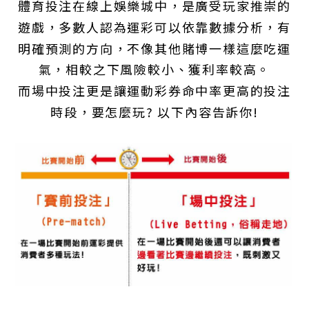
體育投注在
線上娛樂城
中，是廣受玩家推崇的
遊戲，多數人認為運彩可以依靠數據分析，有
明確預測的方向，不像其他賭博一樣這麼吃運
氣，相較之下風險較小、獲利率較高。
而場中投注更是讓運動彩券命中率更高的投注
時段，要怎麼玩? 以下內容告訴你!