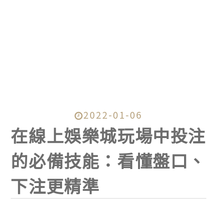
最新優惠
棋牌遊戲
CHESS GAME
魔龍傳奇
SLOT
2022-01-06
在線上娛樂城玩場中投注
優惠活動
PROMOTION
的必備技能：看懂盤口、
下注更精準