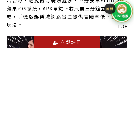
六合彩、老虎機等玩法超多，不分安卓Android或
蘋果iOS系統，APK單鍵下載只要三分鐘立即安裝完
成，手機版娛樂城網路投注提供高賠率低下注最新
LINE客服
玩法。
TOP
立即註冊
娛樂城
場中投注
真人娛樂
六合彩
棋牌遊戲