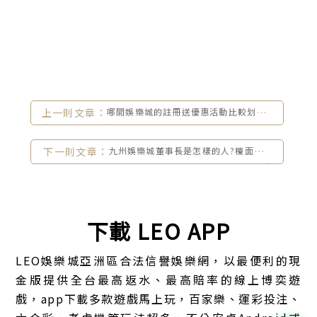
上一則文章：
哪間娛樂城的註冊送優惠活動比較划
算？"這間"送的真的超猛
下一則文章：
九州娛樂城董事長是怎樣的人?檯面上和
檯面下竟是兩張臉
下載 LEO APP
LEO娛樂城亞洲區合法信譽娛樂網，以最便利的現
金版提供全台最高返水、最高賠率的線上博奕遊
戲，app下載多款遊戲馬上玩，百家樂、運彩投注、