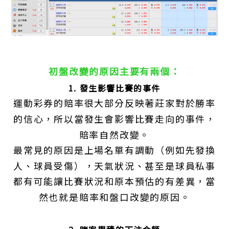
初盤改變的原因主要有兩個：
1. 發生影響比賽的事件
運動彩券
的賠率很大部分反映著莊家對於勝率
的信心，所以當發生會影響比賽走向的事件，
賠率自然改變。
最常見的原因是上場名單有調動（例如先發換
人、球員受傷），天氣狀況、甚至是球員私事
都有可能讓比賽狀況和原本預估的有差異，當
然也就是賠率和盤口改變的原因。